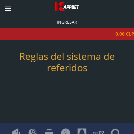
INGRESAR
0.00 CLP
Reglas del sistema de
referidos